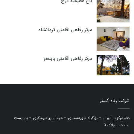
باغ عظیمیه کرج
مرکز رفاهی اقامتی کرمانشاه
مرکز رفاهی اقامتی بابلسر
شرکت رفاه گستر
دفترمرکزی: تهران – بزرگراه شهیدستاری – خیابان پیامبرمرکزی – بن بست
امامت – پلاک 3